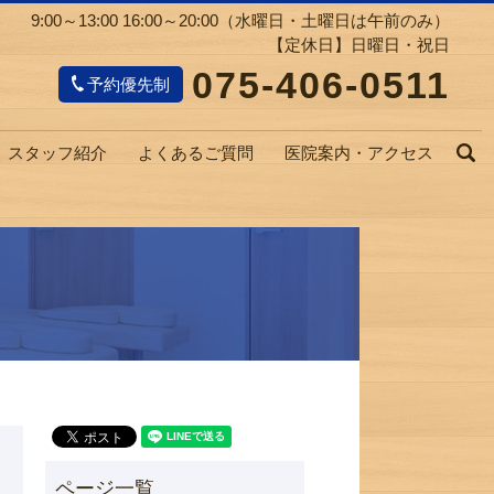
9:00～13:00 16:00～20:00（水曜日・土曜日は午前のみ）
【定休日】日曜日・祝日
075-406-0511
予約優先制
スタッフ紹介
よくあるご質問
医院案内・アクセス
s