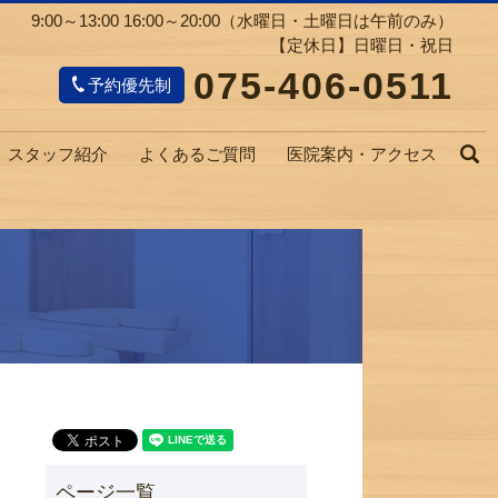
9:00～13:00 16:00～20:00（水曜日・土曜日は午前のみ）
【定休日】日曜日・祝日
075-406-0511
予約優先制
スタッフ紹介
よくあるご質問
医院案内・アクセス
s