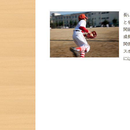
長
と
関
成
関
ス
に