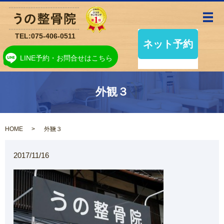
メ
TEL:
075-406-0511
LINE予約・お問合せはこちら
外観３
HOME
外観３
2017/11/16