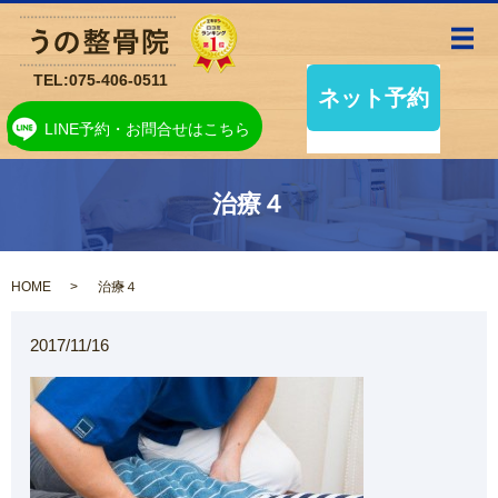
メ
TEL:
075-406-0511
LINE予約・お問合せはこちら
治療４
HOME
治療４
2017/11/16