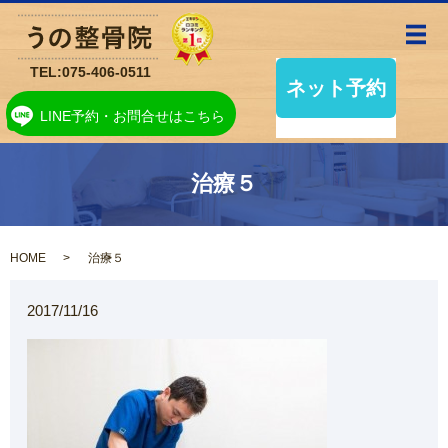
メ
TEL:
075-406-0511
LINE予約・お問合せはこちら
治療５
HOME
治療５
2017/11/16