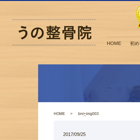
HOME
初め
HOME
bnr_img003
2017/09/25