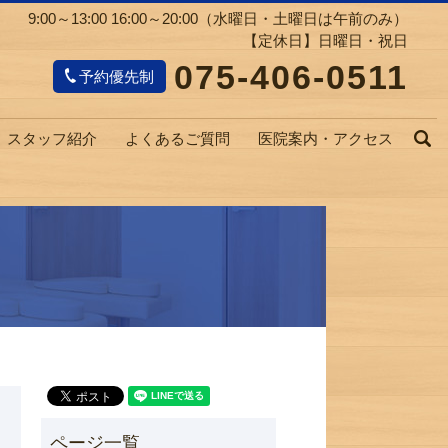
9:00～13:00 16:00～20:00（水曜日・土曜日は午前のみ）
【定休日】日曜日・祝日
075-406-0511
予約優先制
スタッフ紹介
よくあるご質問
医院案内・アクセス
s