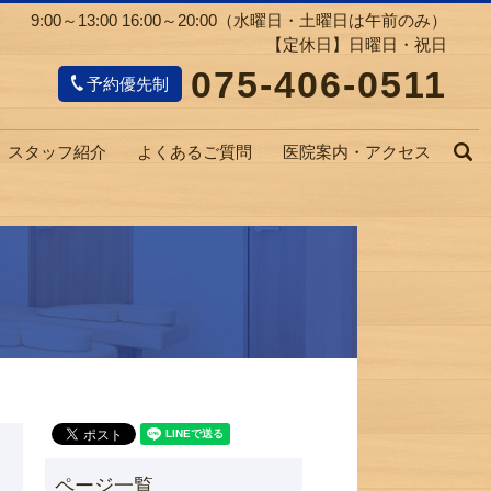
9:00～13:00 16:00～20:00（水曜日・土曜日は午前のみ）
【定休日】日曜日・祝日
075-406-0511
予約優先制
スタッフ紹介
よくあるご質問
医院案内・アクセス
s