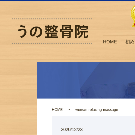
HOME
初め
HOME
woman-relaxing-massage
2020/12/23