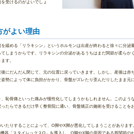
術を受けるのがよいでしょ
方がよい理由
盤を緩める「リラキシン」というホルモンは出産が終わると徐々に分泌
ってしまうからです。リラキシンの分泌があるうちはまだ関節が柔らか
きます。
産後にだんだん閉じて、元の位置に戻っていきます。しかし、産後は赤
な姿勢によって体に負担がかかり、骨盤がズレたり歪んだりしたまま元
り、恥骨痛といった痛みが慢性化してしまうかもしれません。このよう
戻ったらできるだけ早く整骨院に通い、骨盤矯正の施術を受けることを
ついたりすることによって、O脚やX脚が悪化してしまうことがあります
機器「スタイレックスQ」を導入し、O脚やX脚の原因である股関節の