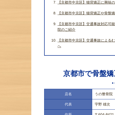
【京都市中京区】猫背矯正に興味の
【京都市中京区】猫背矯正や骨盤矯
【京都市中京区】交通事故対応可能
院のご紹介
【京都市中京区】交通事故によるむ
へ
京都市で骨盤矯
店名
うの整骨院
代表
宇野 雄次
住所
〒604-8