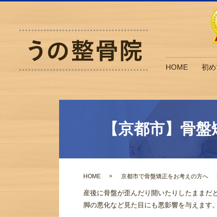
HOME
初め
【京都市】骨盤
HOME
京都市で骨盤矯正をお考えの方へ
産後に骨盤が歪んだり開いたりしたままだ
脚の悪化など見た目にも悪影響を与えます