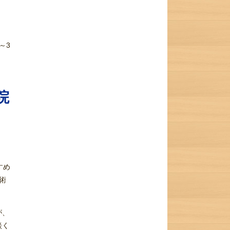
～3
院
すめ
術
が、
談く