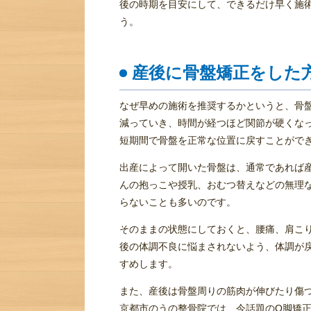
後の時期を目安にして、できるだけ早く施
う。
産後に骨盤矯正をした
なぜ早めの施術を推奨するかというと、骨
減っていき、時間が経つほど関節が硬くな
短期間で骨盤を正常な位置に戻すことがで
出産によって開いた骨盤は、通常であれば
んの抱っこや授乳、おむつ替えなどの無理
らないことも多いのです。
そのままの状態にしておくと、腰痛、肩こ
後の体調不良に悩まされないよう、体調が
すめします。
また、産後は骨盤周りの筋肉が伸びたり傷
京都市のうの整骨院では、今話題のO脚矯正